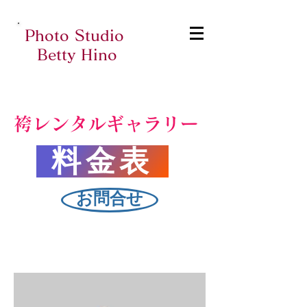
Photo Studio
Betty Hino
袴レンタルギャラリー
料金表
お問合せ